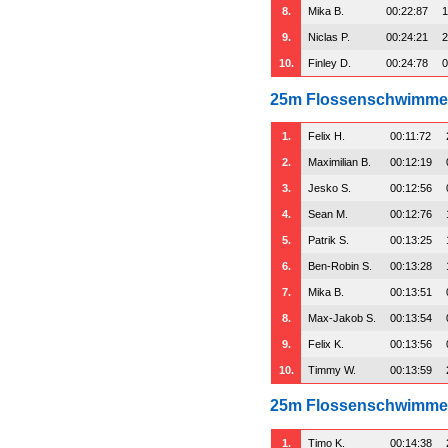
8.
Mika B.
00:22:87
1
9.
Niclas P.
00:24:21
2
10.
Finley D.
00:24:78
0
25m Flossenschwimm
1.
Felix H.
00:11:72
2.
Maximilian B.
00:12:19
3.
Jesko S.
00:12:56
4.
Sean M.
00:12:76
5.
Patrik S.
00:13:25
6.
Ben-Robin S.
00:13:28
7.
Mika B.
00:13:51
8.
Max-Jakob S.
00:13:54
9.
Felix K.
00:13:56
10.
Timmy W.
00:13:59
25m Flossenschwimmen
1.
Timo K.
00:14:38