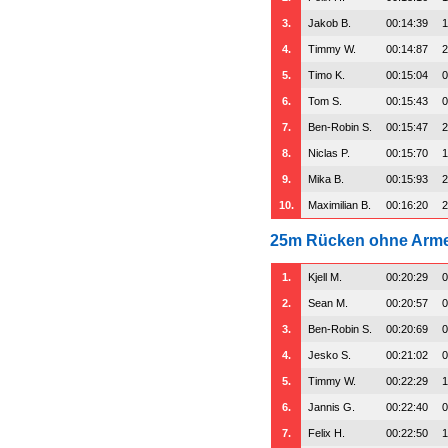
3.
Jakob B.
00:14:39
1
4.
Timmy W.
00:14:87
2
5.
Timo K.
00:15:04
0
6.
Tom S.
00:15:43
0
7.
Ben-Robin S.
00:15:47
2
8.
Niclas P.
00:15:70
1
9.
Mika B.
00:15:93
2
10.
Maximilian B.
00:16:20
2
25m Rücken ohne Arm
1.
Kjell M.
00:20:29
0
2.
Sean M.
00:20:57
0
3.
Ben-Robin S.
00:20:69
0
4.
Jesko S.
00:21:02
0
5.
Timmy W.
00:22:29
1
6.
Jannis G.
00:22:40
0
7.
Felix H.
00:22:50
1