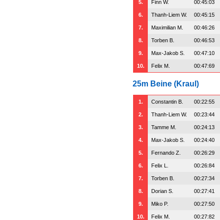
5.
Finn W.
00:45:03
6.
Thanh-Liem W.
00:45:15
7.
Maximilian M.
00:46:26
8.
Torben B.
00:46:53
9.
Max-Jakob S.
00:47:10
10.
Felix M.
00:47:69
25m Beine (Kraul)
1.
Constantin B.
00:22:55
2.
Thanh-Liem W.
00:23:44
3.
Tamme M.
00:24:13
4.
Max-Jakob S.
00:24:40
5.
Fernando Z.
00:26:29
6.
Felix L.
00:26:84
7.
Torben B.
00:27:34
8.
Dorian S.
00:27:41
9.
Miko P.
00:27:50
10.
Felix M.
00:27:82