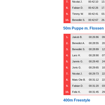
7.
Nicolai J.
00:42:10
13
8.
Fabian D.
00:42:26
17
9.
Timmy W.
00:42:41
03
10.
Benedikt S.
00:42:67
26
50m Puppe m. Flossen
1.
Jakob B.
00:26:86
09
2.
Benedict A.
00:28:55
20
3.
Benedikt S.
00:28:89
12
4.
Lars H.
00:28:90
07
5.
Jannis G.
00:29:40
24
6.
Joris G.
00:29:65
10
7.
Nicolai J.
00:29:73
22
8.
Mats Ole B.
00:31:12
22
9.
Fabian D.
00:31:20
03
10.
Felix K.
00:31:45
29
400m Freestyle