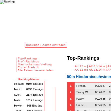
Hallo Gast -
Login
Rankings
|
Zeiten eintragen
Top-Rankings
|
Top-Rankings
|
Profi-Rankings
|
Mannschaftsaufstellung
AK 12 w
|
AK 13/14 w
|
AK
|
Einzel Statistik
AK 12 m
|
AK 13/14 m
|
AK
|
Alle Zeiten herunterladen
50m Hindernisschwim
Ranking-Master
eisbaer:
9104
Einträge
1.
Fynn B.
00:25:87
2
Moni:
6993
Einträge
2.
Timmy W.
00:26:01
0
Sven:
2174
Einträge
3.
Paul v.
00:26:35
0
Malte:
1617
Einträge
4.
Linus F.
00:26:35
0
Howie:
908
Einträge