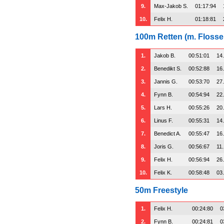
9.
Max-Jakob S.
01:17:94
10.
Felix H.
01:18:81
100m Retten (m. Flosse
1.
Jakob B.
00:51:01
14
2.
Benedikt S.
00:52:88
16
3.
Jannis G.
00:53:70
27
4.
Fynn B.
00:54:94
22
5.
Lars H.
00:55:26
20
6.
Linus F.
00:55:31
14
7.
Benedict A.
00:55:47
16
8.
Joris G.
00:56:67
11
9.
Felix H.
00:56:94
26
10.
Felix K.
00:58:48
03
50m Freestyle
1.
Felix H.
00:24:80
0
2.
Fynn B.
00:24:81
0