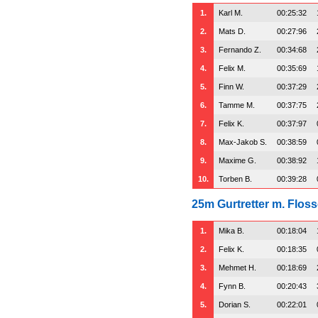
1.
Karl M.
00:25:32
2.
Mats D.
00:27:96
3.
Fernando Z.
00:34:68
4.
Felix M.
00:35:69
5.
Finn W.
00:37:29
6.
Tamme M.
00:37:75
7.
Felix K.
00:37:97
8.
Max-Jakob S.
00:38:59
9.
Maxime G.
00:38:92
10.
Torben B.
00:39:28
25m Gurtretter m. Flos
1.
Mika B.
00:18:04
2.
Felix K.
00:18:35
3.
Mehmet H.
00:18:69
4.
Fynn B.
00:20:43
5.
Dorian S.
00:22:01