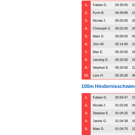
1.
Fabian D.
04:30:00
2
2.
Fynn B.
04:49:86
1
3.
Nicolai J.
05:00:00
2
4.
Christoph S.
05:02:00
2
5.
Mats D.
05:09:00
0
6.
Jörn W.
05:14:00
2
7.
Max E.
05:20:00
2
8.
Janning D.
05:25:00
2
9.
Stephan E.
05:26:00
2
10.
Lars H.
05:26:00
0
100m Hindernisschwi
1.
Fabian D.
00:59:47
2
2.
Nicolai J.
01:02:06
0
3.
Stephan E.
01:04:25
0
4.
Jannis G.
01:04:38
1
5.
Mats D.
01:04:70
2