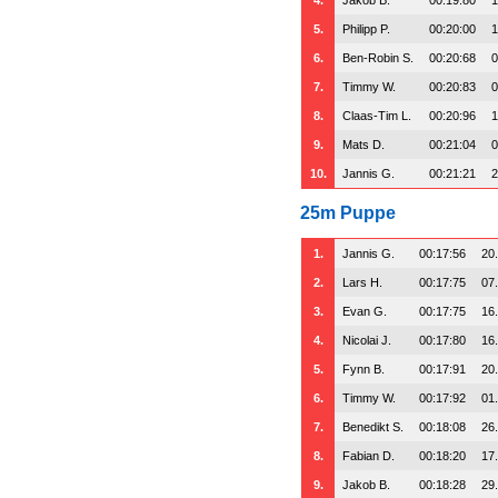
5.
Philipp P.
00:20:00
1
6.
Ben-Robin S.
00:20:68
0
7.
Timmy W.
00:20:83
0
8.
Claas-Tim L.
00:20:96
1
9.
Mats D.
00:21:04
0
10.
Jannis G.
00:21:21
2
25m Puppe
1.
Jannis G.
00:17:56
20
2.
Lars H.
00:17:75
07
3.
Evan G.
00:17:75
16
4.
Nicolai J.
00:17:80
16
5.
Fynn B.
00:17:91
20
6.
Timmy W.
00:17:92
01
7.
Benedikt S.
00:18:08
26
8.
Fabian D.
00:18:20
17
9.
Jakob B.
00:18:28
29