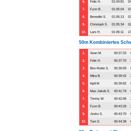
6.
Felix H.
01:04:81
0
7.
Fynn B.
01:05:04
0
8.
Benedikt S.
01:05:13
0
9.
Christoph S.
01:05:34
0
10.
Lars H.
01:06:11
2
50m Kombiniertes Sc
1.
Sean M.
00:37:33
2.
Felix H.
00:37:70
3.
Ben-Robin S.
00:39:09
4.
Mika B.
00:39:42
5.
Kjell M.
00:39:82
6.
Max-Jakob S.
00:41:79
7.
Timmy W.
00:42:06
8.
Fynn B.
00:43:28
9.
Jesko S.
00:43:70
10.
Tom S.
00:44:38