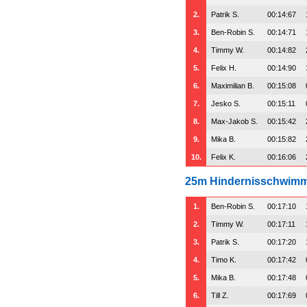
2.
Patrik S.
00:14:67
3.
Ben-Robin S.
00:14:71
4.
Timmy W.
00:14:82
5.
Felix H.
00:14:90
6.
Maximilian B.
00:15:08
7.
Jesko S.
00:15:11
8.
Max-Jakob S.
00:15:42
9.
Mika B.
00:15:82
10.
Felix K.
00:16:06
25m Hindernisschwim
1.
Ben-Robin S.
00:17:10
2.
Timmy W.
00:17:11
3.
Patrik S.
00:17:20
4.
Timo K.
00:17:42
5.
Mika B.
00:17:48
6.
Till Z.
00:17:69