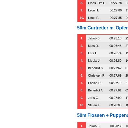
8.
Claas-Tim L.
00:27:78
0
9.
Leon H.
00:27:80
1
10.
Linus F.
00:27:85
0
50m Gurtretter m. Opfer
1.
Jakob B.
00:25:18
2
2.
Mats D.
00:26:43
2
3.
Lars H.
00:26:74
1
4.
Nicolai J.
00:26:80
1
5.
Benedikt S.
00:27:62
0
6.
Christoph R.
00:27:69
2
7.
Fabian D.
00:27:79
2
8.
Benedict A.
00:27:81
0
9.
Joris G.
00:27:90
1
10.
Stefan T.
00:28:00
1
50m Flossen + Puppe
1.
Jakob B.
00:20:35
0