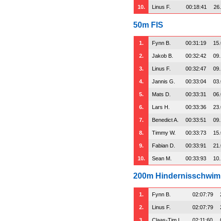
10.
Linus F.
00:18:41
26
50m FIS
1.
Fynn B.
00:31:19
15
2.
Jakob B.
00:32:42
09
3.
Linus F.
00:32:47
09
4.
Jannis G.
00:33:04
03
5.
Mats D.
00:33:31
06
6.
Lars H.
00:33:36
23
7.
Benedict A.
00:33:51
09
8.
Timmy W.
00:33:73
15
9.
Fabian D.
00:33:91
21
10.
Sean M.
00:33:93
10
200m Hindernisschwi
1.
Fynn B.
02:07:79
2.
Linus F.
02:07:79
3.
Claas-Tim L.
02:11:60