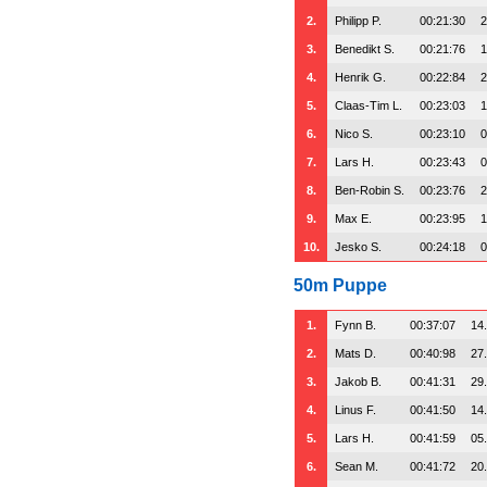
2.
Philipp P.
00:21:30
2
3.
Benedikt S.
00:21:76
1
4.
Henrik G.
00:22:84
2
5.
Claas-Tim L.
00:23:03
1
6.
Nico S.
00:23:10
0
7.
Lars H.
00:23:43
0
8.
Ben-Robin S.
00:23:76
2
9.
Max E.
00:23:95
1
10.
Jesko S.
00:24:18
0
50m Puppe
1.
Fynn B.
00:37:07
14
2.
Mats D.
00:40:98
27
3.
Jakob B.
00:41:31
29
4.
Linus F.
00:41:50
14
5.
Lars H.
00:41:59
05
6.
Sean M.
00:41:72
20