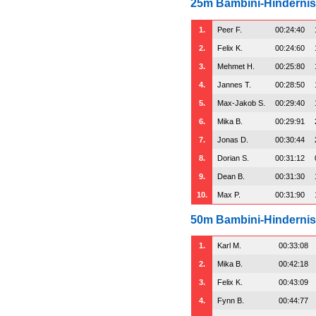
25m Bambini-Hindernis
1.
Peer F.
00:24:40
2.
Felix K.
00:24:60
3.
Mehmet H.
00:25:80
4.
Jannes T.
00:28:50
5.
Max-Jakob S.
00:29:40
6.
Mika B.
00:29:91
7.
Jonas D.
00:30:44
8.
Dorian S.
00:31:12
9.
Dean B.
00:31:30
10.
Max P.
00:31:90
50m Bambini-Hindernis
1.
Karl M.
00:33:08
2.
Mika B.
00:42:18
3.
Felix K.
00:43:09
4.
Fynn B.
00:44:77