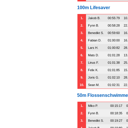
100m Lifesaver
1.
Jakob B.
00:55:79
10
2.
Fynn B.
00:58:28
22
3.
Benedikt S.
00:59:60
16
4.
Fabian D.
01:00:00
16
5.
Lars H.
01:00:82
28
6.
Mats D.
01:01:28
13
7.
Linus F.
01:01:38
25
8.
Felix K.
01:01:85
15
9.
Joris G.
01:02:10
28
10.
Sean M.
01:02:31
22
50m Flossenschwimm
1.
Miko P.
00:15:17
0
2.
Fynn B.
00:18:35
0
3.
Benedikt S.
00:19:27
0
4.
Jakob B.
00:19:80
1