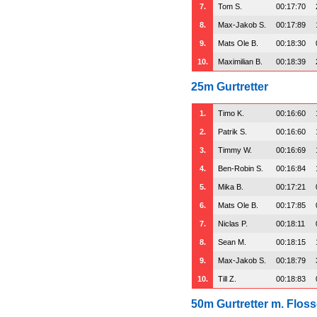
7.
Tom S.
00:17:70
8.
Max-Jakob S.
00:17:89
9.
Mats Ole B.
00:18:30
10.
Maximilian B.
00:18:39
25m Gurtretter
1.
Timo K.
00:16:60
2.
Patrik S.
00:16:60
3.
Timmy W.
00:16:69
4.
Ben-Robin S.
00:16:84
5.
Mika B.
00:17:21
6.
Mats Ole B.
00:17:85
7.
Niclas P.
00:18:11
8.
Sean M.
00:18:15
9.
Max-Jakob S.
00:18:79
10.
Till Z.
00:18:83
50m Gurtretter m. Flos