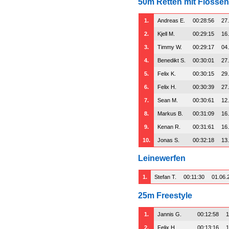
50m Retten mit Flossen
1.
Andreas E.
00:28:56
27
2.
Kjell M.
00:29:15
16
3.
Timmy W.
00:29:17
04
4.
Benedikt S.
00:30:01
27
5.
Felix K.
00:30:15
29
6.
Felix H.
00:30:39
27
7.
Sean M.
00:30:61
12
8.
Markus B.
00:31:09
16
9.
Kenan R.
00:31:61
16
10.
Jonas S.
00:32:18
13
Leinewerfen
1.
Stefan T.
00:11:30
01.06.
25m Freestyle
1.
Jannis G.
00:12:58
1
2.
Felix H.
00:13:16
1