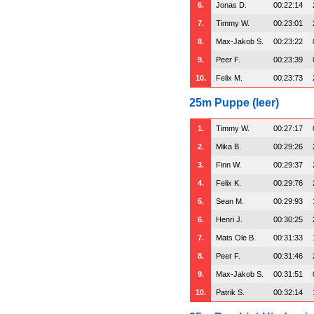
6.
Jonas D.
00:22:14
7.
Timmy W.
00:23:01
8.
Max-Jakob S.
00:23:22
9.
Peer F.
00:23:39
10.
Felix M.
00:23:73
25m Puppe (leer)
1.
Timmy W.
00:27:17
2.
Mika B.
00:29:26
3.
Finn W.
00:29:37
4.
Felix K.
00:29:76
5.
Sean M.
00:29:93
6.
Henri J.
00:30:25
7.
Mats Ole B.
00:31:33
8.
Peer F.
00:31:46
9.
Max-Jakob S.
00:31:51
10.
Patrik S.
00:32:14