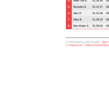
4.
Mats Ole B.
01:28:36
09
5.
Benedict A.
01:31:37
09
6.
Alex H.
01:31:48
09
7.
Mika B.
01:38:18
09
8.
Ben-Robin S.
01:39:03
09
© 2008-2016 by Nils Schütte -
SEO 
im
Impressum
-
Datenschutzerkläru