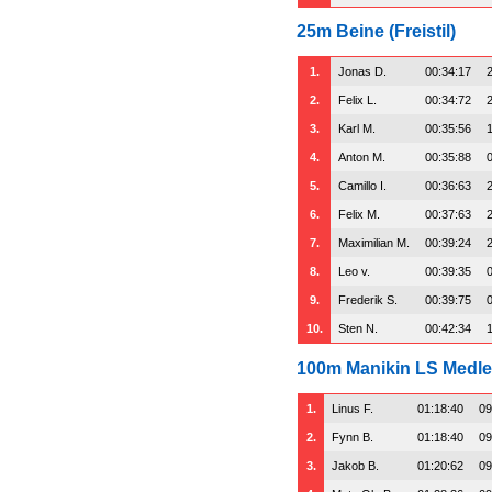
25m Beine (Freistil)
1.
Jonas D.
00:34:17
2.
Felix L.
00:34:72
3.
Karl M.
00:35:56
4.
Anton M.
00:35:88
5.
Camillo I.
00:36:63
6.
Felix M.
00:37:63
7.
Maximilian M.
00:39:24
8.
Leo v.
00:39:35
9.
Frederik S.
00:39:75
10.
Sten N.
00:42:34
100m Manikin LS Medl
1.
Linus F.
01:18:40
09
2.
Fynn B.
01:18:40
09
3.
Jakob B.
01:20:62
09