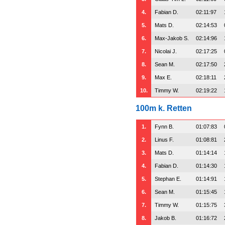
4.
Fabian D.
02:11:97
5.
Mats D.
02:14:53
6.
Max-Jakob S.
02:14:96
7.
Nicolai J.
02:17:25
8.
Sean M.
02:17:50
9.
Max E.
02:18:11
10.
Timmy W.
02:19:22
100m k. Retten
1.
Fynn B.
01:07:83
2.
Linus F.
01:08:81
3.
Mats D.
01:14:14
4.
Fabian D.
01:14:30
5.
Stephan E.
01:14:91
6.
Sean M.
01:15:45
7.
Timmy W.
01:15:75
8.
Jakob B.
01:16:72