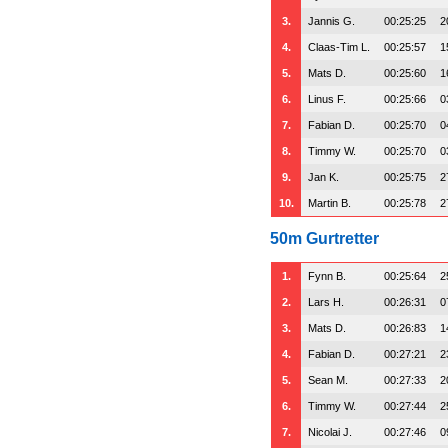
3.
Jannis G.
00:25:25
2
4.
Claas-Tim L.
00:25:57
1
5.
Mats D.
00:25:60
1
6.
Linus F.
00:25:66
0
7.
Fabian D.
00:25:70
0
8.
Timmy W.
00:25:70
0
9.
Jan K.
00:25:75
2
10.
Martin B.
00:25:78
2
50m Gurtretter
1.
Fynn B.
00:25:64
2
2.
Lars H.
00:26:31
0
3.
Mats D.
00:26:83
1
4.
Fabian D.
00:27:21
2
5.
Sean M.
00:27:33
2
6.
Timmy W.
00:27:44
2
7.
Nicolai J.
00:27:46
0