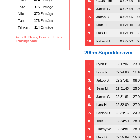
Jakob:
824
Einträge
5.
Claas-Tim L.
00:26:90
1
Jase:
375
Einträge
6.
Jannis G.
00:26:96
2
Nille:
370
Einträge
7.
Jakob B.
00:27:05
0
Fabi:
176
Einträge
8.
Mats D.
00:27:10
2
Trinker:
114
Einträge
9.
Lars H.
00:27:19
2
Aktuelle News, Berichte, Fotos...
Trainingspläne
10.
Fabian D.
00:27:22
2
200m Superlifesaver
1.
Fynn B.
02:17:07
23.0
2.
Linus F.
02:24:80
11.1
3.
Jakob B.
02:27:41
08.0
4.
Sean M.
02:31:45
25.0
5.
Jannis G.
02:31:61
27.0
6.
Lars H.
02:32:09
27.0
7.
Fabian D.
02:34:16
23.0
8.
Joris G.
02:34:50
28.0
9.
Timmy W.
02:34:81
28.0
10.
Mika B.
02:35:89
15.0